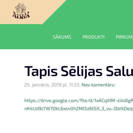
SĀKUMS
PRODUKTI
PIRKUM
Tapis Sēlijas Sal
25. janvāris, 2019 pl. 11:33,
Nav komentāru
https://drive.google.com/file/d/1xACqJlIM-sVo8
nK4Ud9cTW7OkL6xsv0hZMlSz6tSX_3_vu-2bVkDeq