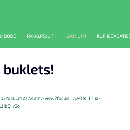
U BODE
PAKALPOJUMI
JAUNUMI
KUR IEGĀDĀTIE
u buklets!
gRo7YdzEEr4Zs7xlmhv/view?fbclid=IwAR1s_TThz-
LHbQ_r6o