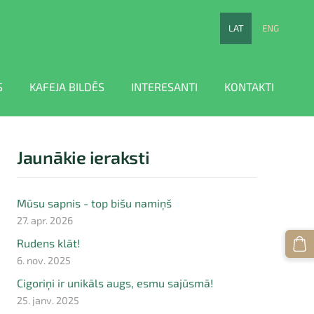
LAT
ENG
S
KAFEJA BILDĒS
INTERESANTI
KONTAKTI
Jaunākie ieraksti
Mūsu sapnis - top bišu namiņš
27. apr. 2026
Rudens klāt!
6. nov. 2025
Cigoriņi ir unikāls augs, esmu sajūsmā!
25. janv. 2025