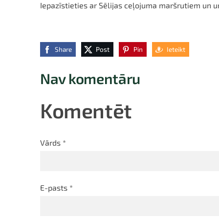
Iepazīstieties ar Sēlijas ceļojuma maršrutiem un 
Share
Post
Pin
Ieteikt
Nav komentāru
Komentēt
Vārds *
E-pasts *