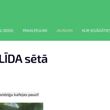
U BODE
PAKALPOJUMI
JAUNUMI
KUR IEGĀDĀTIE
LĪDA sētā
teidzīgu kafejas pauzi!