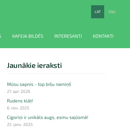
LAT
ENG
S
KAFEJA BILDĒS
INTERESANTI
KONTAKTI
Jaunākie ieraksti
Mūsu sapnis - top bišu namiņš
27. apr. 2026
Rudens klāt!
6. nov. 2025
Cigoriņi ir unikāls augs, esmu sajūsmā!
25. janv. 2025