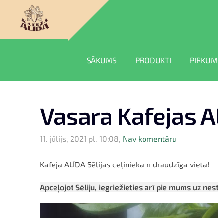
SĀKUMS
PRODUKTI
PIRKUM
Vasara Kafejas A
11. jūlijs, 2021 pl. 10:08,
Nav komentāru
Kafeja ALĪDA Sēlijas ceļiniekam draudzīga vieta!
Apceļojot Sēliju, iegriežieties arī pie mums uz nes