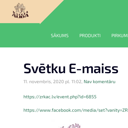
SĀKUMS
PRODUKTI
PIRKUM
Svētku E-maiss
11. novembris, 2020 pl. 11:02,
Nav komentāru
https://zrkac.lv/event.php?id=6855
https://www.facebook.com/media/set?vanity=Z