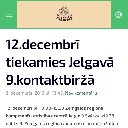
12.decembrī
tiekamies Jelgavā
9.kontaktbiržā
3. decembris, 2019 pl. 18:45,
Nav komentāru
12. decembrī
pl. 10:00–15:30
Zemgales reģiona
kompetenču attīstības centrā
Jelgavā Svētes ielā 33
notiks
9. Zemgales reģiona amatnieku un mājražotāju