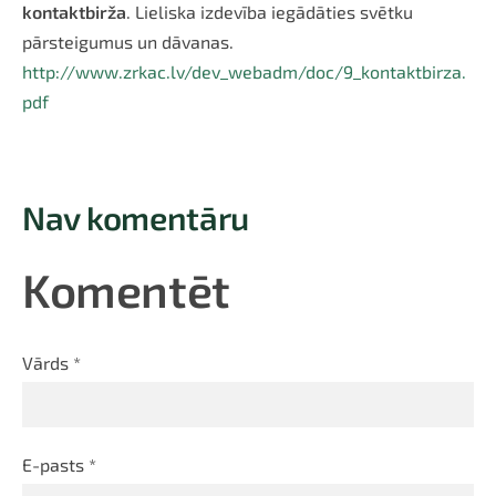
kontaktbirža
. Lieliska izdevība iegādāties svētku
pārsteigumus un dāvanas.
http://www.zrkac.lv/dev_webadm/doc/9_kontaktbirza.
pdf
Nav komentāru
Komentēt
Vārds *
E-pasts *