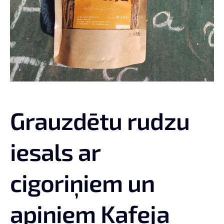
Grauzdētu rudzu
iesals ar
cigoriņiem un
apiņiem Kafeja