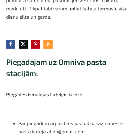
plombīra saldējumu, pastilas jeb zefīriņus, cukuru,
medu utt. Tikpat labi varam apliet kafeju termosā, visu
dienu silta un garda.
Piegādājam uz Omniva pasta
stacijām:
4 eiro
Piegādes izmaksas Latvijā:
Par piegādēm ārpus Latvijas lūdzu sazināties e-
pastā
kafeja.alida@gmail.com